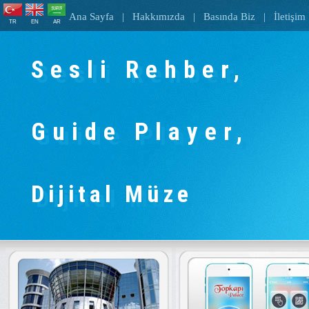
Ana Sayfa
|
Hakkımızda
|
Basında Biz
|
İletişim
TR
EN
AR
Sesli Rehber,
Guide Player,
Dijital Müze