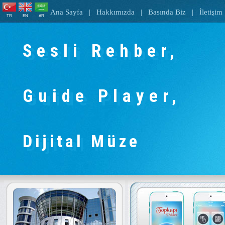
Ana Sayfa
|
Hakkımızda
|
Basında Biz
|
İletişim
TR
EN
AR
Sesli Rehber,
Guide Player,
Dijital Müze