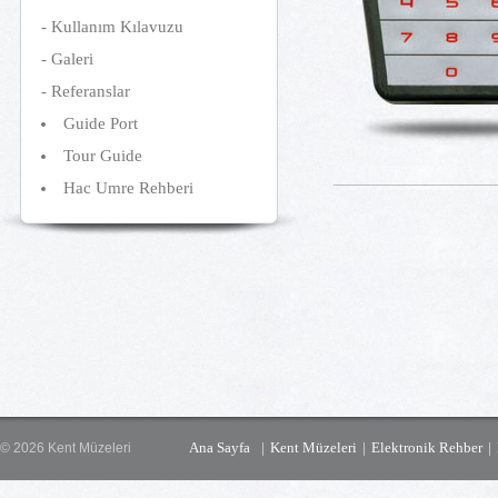
-
Kullanım Kılavuzu
-
Galeri
-
Referanslar
Guide Port
Tour Guide
Hac Umre Rehberi
Ana Sayfa
Kent Müzeleri
Elektronik Rehber
© 2026 Kent Müzeleri
|
|
|