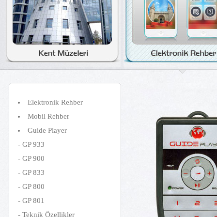
Elektronik Rehber
Mobil Rehber
Guide Player
-
GP 933
-
GP 900
-
GP 833
-
GP 800
-
GP 801
-
Teknik Özellikler